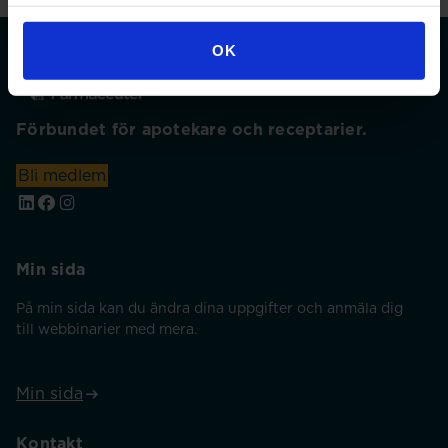
OK
Förbundet för apotekare och receptarier.
Bli medlem
Min sida
På min sida kan du ändra dina uppgifter och anmäla dig
till webbinarier med mera.
Min sida
Kontakt