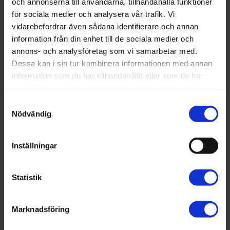
yrkesgrupper, och
och annonserna till användarna, tillhandahålla funktioner
för sociala medier och analysera vår trafik. Vi
Sveriges farmaceuter kommer att påverka i
vidarebefordrar även sådana identifierare och annan
utredningsarbetet genom att besvara ett antal frågor
utifrån utredningens direktiv. Bland annat handlar det om
information från din enhet till de sociala medier och
reglerad och oreglerad vidareutbildning samt om
annons- och analysföretag som vi samarbetar med.
fortbildning.
Dessa kan i sin tur kombinera informationen med annan
information som du har tillhandahållit eller som de har
För att ge så relevanta svar som möjligt, har förbundets
samlat in när du har använt deras tjänster.
sektioner kopplats in som remissinstanser och vår
återkoppling baseras på deras inspel. För att ha möjlighet
Samtyckesval
att vidare påverka utredningens framtida förslag, deltar
Nödvändig
förbundet under våren också i ett dialogmöte.
Uppdraget ska redovisas senast den 30 mars 2025.
Inställningar
Läs utredningsdirektivet här
Statistik
Nyhet
Marknadsföring