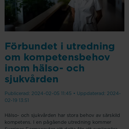
Förbundet i utredning
om kompetensbehov
inom hälso- och
sjukvården
Publicerad: 2024-02-05 11:45 • Uppdaterad: 2024-
02-19 13:51
Hälso- och sjukvården har stora behov av särskild
kompetens. I en pågående utredning kommer