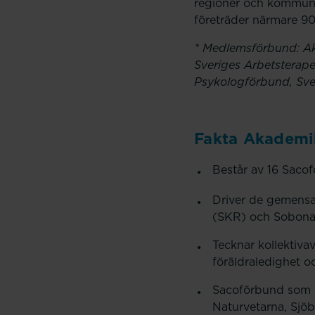
regioner och kommuna
företräder närmare 9
* Medlemsförbund: Aka
Sveriges Arbetsterapeu
Psykologförbund, Sver
Fakta Akademi
Består av 16 Saco
Driver de gemensa
(SKR) och Sobona
Tecknar kollektivav
föräldraledighet o
Sacoförbund som s
Naturvetarna, Sjöb