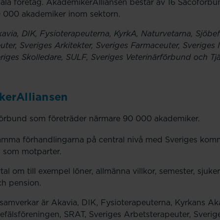
la företag. AkademikerAlliansen består av 16 Sacoförbu
0 000 akademiker inom sektorn.
via, DIK, Fysioterapeuterna, KyrkA, Naturvetarna, Sjöbef
ter, Sveriges Arkitekter, Sveriges Farmaceuter, Sveriges 
iges Skolledare, SULF, Sveriges Veterinärförbund och Tj
kerAlliansen
förbund som företräder närmare 90 000 akademiker.
mma förhandlingarna på central nivå med Sveriges kom
 som motparter.
tal om till exempel löner, allmänna villkor, semester, sjuke
ch pension.
amverkar är Akavia, DIK, Fysioterapeuterna, Kyrkans A
efälsföreningen, SRAT, Sveriges Arbetsterapeuter, Sverige