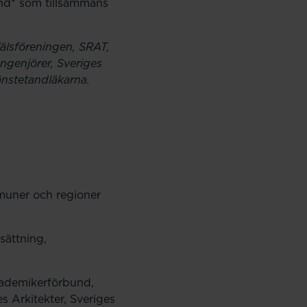
nd* som tillsammans
älsföreningen, SRAT,
Ingenjörer, Sveriges
änstetandläkarna.
muner och regioner
rsättning,
kademikerförbund,
s Arkitekter, Sveriges