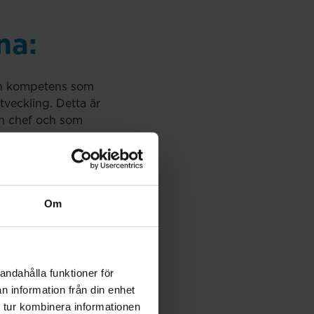
na:
den kompetens som
veckling. Detta är
h chef och som
r, löneutveckling och
Om
h förutsättningar.
medarbetare.
randet eller kvalitet,
andahålla funktioner för
n information från din enhet
aritet med deras
 tur kombinera informationen