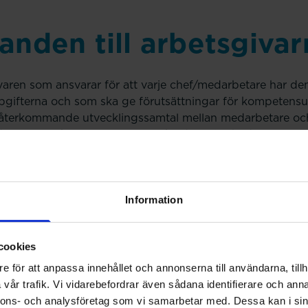
anden till arbetsgivar
ivaren som ansvarar för att varje chef/medarbetare har 
pgifterna och som ska ge förutsättningar för kompetensut
 återkommande utvecklingssamtal mellan medarbetare oc
duella utvecklingsplaner som inkluderar fortbildning.
edovisar de analyser som ligger till grund för lönestruktu
mpetensförsörjningsbehovet.
Information
ska anpassas utifrån verksamhetens uppdrag, mål, behov oc
ier ska vara kommunicerade till lönesättande chefer och 
cookies
en brister mellan chef och medarbetare, antingen i genomfö
egära en förnyad eller förstärkt dialog.
e för att anpassa innehållet och annonserna till användarna, tillh
vår trafik. Vi vidarebefordrar även sådana identifierare och anna
etare oavsett löneläge ska kunna erhålla löneökningar i p
nnons- och analysföretag som vi samarbetar med. Dessa kan i sin