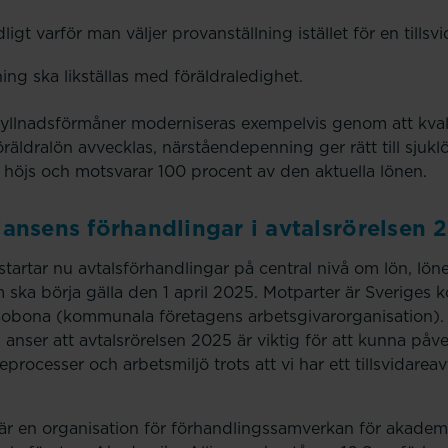
ligt varför man väljer provanställning istället för en tillsv
ing ska likställas med föräldraledighet.
tfyllnadsförmåner moderniseras exempelvis genom att kvali
räldralön avvecklas, närståendepenning ger rätt till sjukl
höjs och motsvarar 100 procent av den aktuella lönen.
ansens förhandlingar i avtalsrörelsen 
tartar nu avtalsförhandlingar på central nivå om lön, lö
om ska börja gälla den 1 april 2025. Motparter är Sverige
obona (kommunala företagens arbetsgivarorganisation).
anser att avtalsrörelsen 2025 är viktig för att kunna på
neprocesser och arbetsmiljö trots att vi har ett tillsvidarea
är en organisation för förhandlingssamverkan för akadem