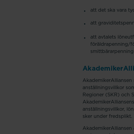
att det ska vara tyd
att graviditetspenn
att avtalets löneu
föräldrapenning/fö
smittbärarpenning 
AkademikerAlli
AkademikerAlliansen s
anställningsvillkor s
Regioner (SKR) och S
AkademikerAlliansens 
anställningsvillkor, lö
sker under fredsplikt.
AkademikerAlliansen 