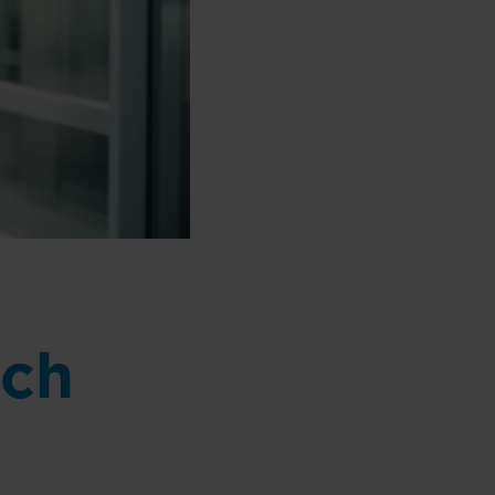
r
och