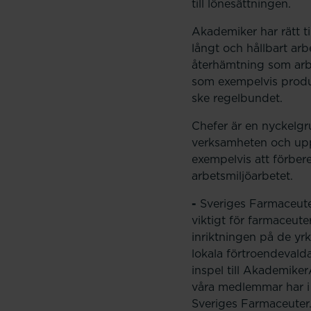
till lönesättningen.
Akademiker har rätt ti
långt och hållbart arb
återhämtning som arbe
som exempelvis produk
ske regelbundet.
Chefer är en nyckelg
verksamheten och uppn
exempelvis att förber
arbetsmiljöarbetet.
-
Sveriges Farmaceuter
viktigt för farmaceut
inriktningen på de yr
lokala förtroendevald
inspel till Akademiker
våra medlemmar har i
Sveriges Farmaceuter