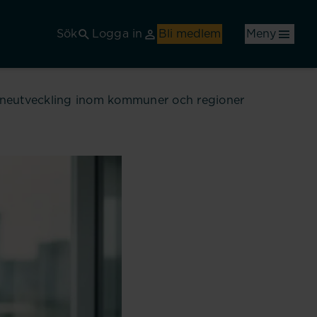
Sök
Logga in
Bli medlem
Meny
 löneutveckling inom kommuner och regioner