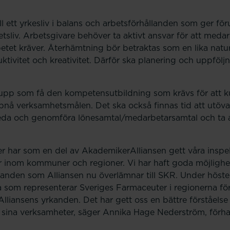
ll ett yrkesliv i balans och arbetsförhållanden som ger föru
etsliv. Arbetsgivare behöver ta aktivt ansvar för att meda
tet kräver. Återhämtning bör betraktas som en lika naturl
tivitet och kreativitet. Därför ska planering och uppfölj
rupp som få den kompetensutbildning som krävs för att k
å verksamhetsmålen. Det ska också finnas tid att utöva
eda
och genomföra lönesamtal/medarbetarsamtal och ta a
 har som en del av AkademikerAlliansen gett våra inspe
er inom kommuner och regioner. Vi har haft goda möjlighe
kanden som Alliansen nu överlämnar till SKR. Under höste
a som representerar Sveriges Farmaceuter i regionerna för
Alliansens yrkanden. Det har gett oss en bättre förståelse
 sina verksamheter, säger Annika Hage Nederström, förh
.