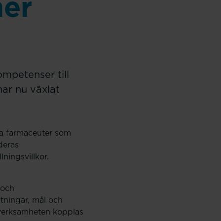
ner
mpetenser till
har nu växlat
la farmaceuter som
deras
ningsvillkor.
 och
ntningar, mål och
l verksamheten kopplas