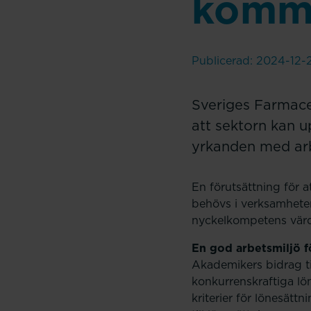
kommu
Publicerad: 2024-12-
Sveriges Farmace
att sektorn kan u
yrkanden med ar
En förutsättning för 
behövs i verksamheten
nyckelkompetens värde
En god arbetsmiljö fö
Akademikers bidrag t
konkurrenskraftiga lö
kriterier för lönesätt