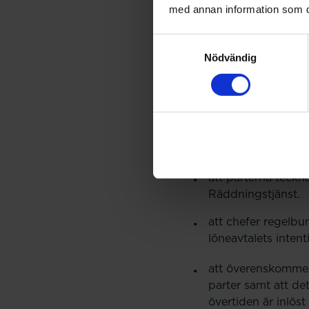
betydelse för och 
med annan information som du 
att arbetsmiljöansv
Samtyckesval
övertidsavlöstas ar
Nödvändig
att jour- och bered
att veckovilan ska
kompensationsledi
att beordrat arbet
att parterna teck
Räddningstjänst.
att chefer regelbu
löneavtalets intent
att överenskommels
parter samt att de
övertiden är inlöst