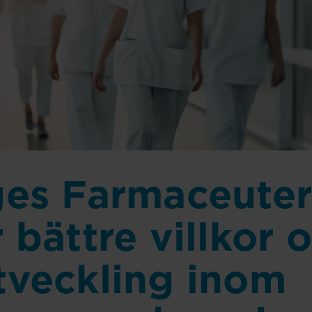
ges Farmaceute
 bättre villkor 
tveckling inom