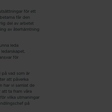
tsättningar för ett
rbetarna får den
ig del av arbetet
ning av återhämtning
unna leda
 ledarskapet,
nsvar för
l på vad som är
ter att påverka
n har vi samlat de
 att ta fram våra
 för vilka utmaningar
andlingschef på