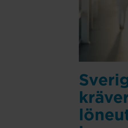
Sveri
kräver
löneu