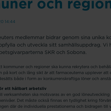
ner och regio
20 14:44
uters medlemmar bidrar genom sina unika ko
ppfylla och utveckla sitt samhällsuppdrag. Vi 
betsgivarparterna SKR och Sobona.
att kommuner och regioner ska kunna rekrytera och behål
 på kort och lång sikt är att farmaceuterna upplever att 
sätts både i form av konkurrenskraftiga löner och anställ
r ett hållbart arbetsliv
ill verksamheten ska motsvaras av en god löneutveckling
nenivåer. Det måste också finnas en tydlighet kring förvä
ningen där de individuella prestationerna och bidragen til