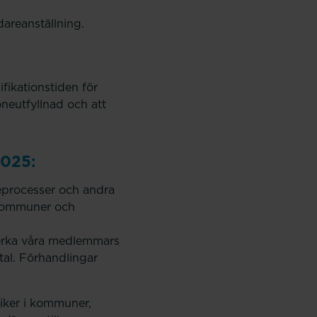
idareanställning.
fikationstiden för
öneutfyllnad och att
2025:
neprocesser och andra
s kommuner och
verka våra medlemmars
vtal. Förhandlingar
iker i kommuner,