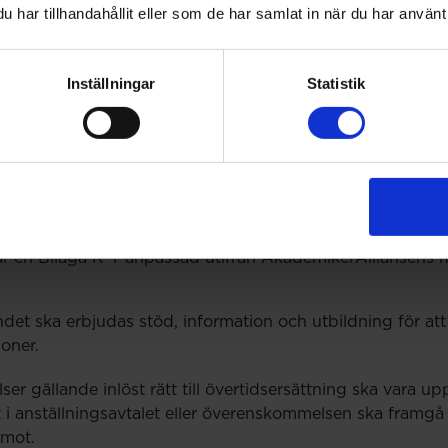
bidrag till verksamheten.
har tillhandahållit eller som de har samlat in när du har använt 
aret och skyldigheten att registrera arbetstid förtydligas i
betstid registreras även om inte ersättning utgår.
Inställningar
Statistik
skapsvecka bör begränsas till var 5e till 6e vecka.
 definieras på motsvarande sett som skett kring dygnsvil
ghet.
e utöver ordinarie angiven normalarbetstid alltid utgör öv
nar en Bilaga R-T anpassad utifrån AkademikerAlliansen
ndet ska erbjudas stöd, information och utbildning för att
ioner.
er gällande inlöst rätt till övertidsersättning ska vara 
t i anställningsavtalet eller överenskommelsen ska framgå
 mot.