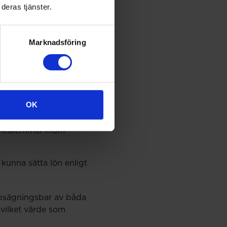
deras tjänster.
 avtalet och att
Marknadsföring
a, med betald
OK
ertid
s medlemmar inom
 kunna sätta lön enligt
uppsägningsbar av båda
 vilket värde som