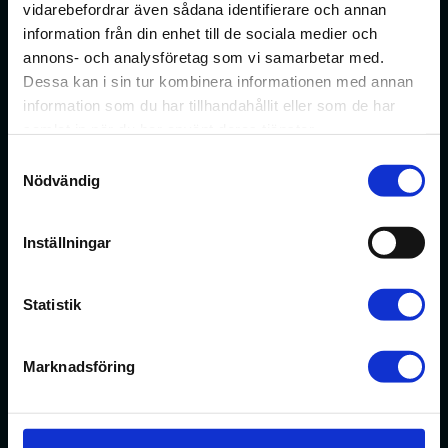
vidarebefordrar även sådana identifierare och annan
information från din enhet till de sociala medier och
Förbundet för apotekare och receptarier.
annons- och analysföretag som vi samarbetar med.
Dessa kan i sin tur kombinera informationen med annan
Bli medlem
information som du har tillhandahållit eller som de har
samlat in när du har använt deras tjänster.
Samtyckesval
Nödvändig
Min sida
På min sida kan du ändra dina uppgifter och anmäla dig
Inställningar
till webbinarier med mera.
Statistik
Min sida
Kontakt
Marknadsföring
Välkommen att kontakta oss med frågor om ditt
medlemskap eller allmänna fackliga frågor om din
anställning. Medlemsrådgivningen går alltid att nå på