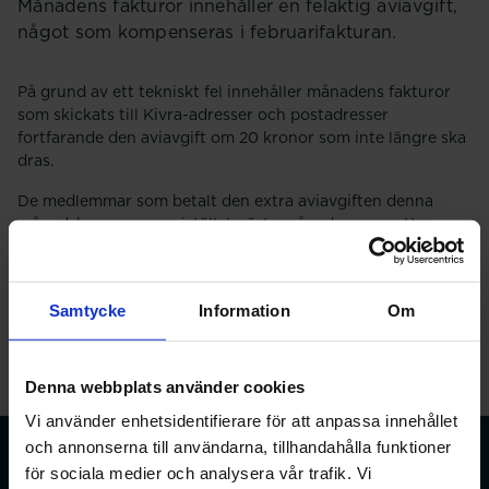
Månadens fakturor innehåller en felaktig aviavgift,
något som kompenseras i februarifakturan.
På grund av ett tekniskt fel innehåller månadens fakturor
som skickats till Kivra-adresser och postadresser
fortfarande den aviavgift om 20 kronor som inte längre ska
dras.
De medlemmar som betalt den extra aviavgiften denna
månad, kompenseras istället nästa månad genom ett
avdrag om 20 kronor på medlemsavgiften.
Nyhet
Samtycke
Information
Om
Denna webbplats använder cookies
Vi använder enhetsidentifierare för att anpassa innehållet
och annonserna till användarna, tillhandahålla funktioner
för sociala medier och analysera vår trafik. Vi