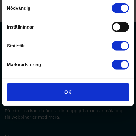
Samtyckesval
Nödvändig
Inställningar
Statistik
Förbundet för apotekare och receptarier.
Marknadsföring
Bli medlem
OK
Min sida
På min sida kan du ändra dina uppgifter och anmäla dig
till webbinarier med mera.