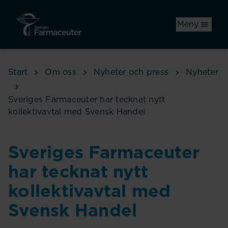
Hoppa till huvudinnehåll
Meny
Start
Om oss
Nyheter och press
Nyheter
Sveriges Farmaceuter har tecknat nytt
kollektivavtal med Svensk Handel
Sveriges Farmaceuter
har tecknat nytt
kollektivavtal med
Svensk Handel