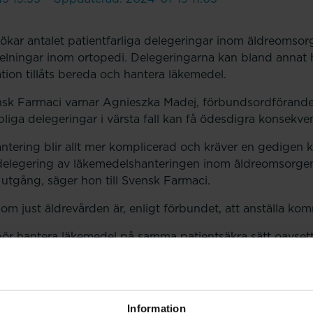
ökar antalet patientfarliga delegeringar inom äldreomsor
elningar inom ortopedi. Delegeringarna kan bland annat 
ation tillåts bereda och hantera läkemedel.
nsk Farmaci varnar Agnieszka Madej, förbundsordförande
liga delegeringar i värsta fall kan få ödesdigra konsekve
ntering blir allt mer komplicerad och kräver en gedige
elegering av läkemedelshanteringen inom äldreomsorgen kan
utgång, säger hon till Svensk Farmaci.
nom just äldrevården är, enligt förbundet, att anställa k
bör hantera läkemedel på samma patientsäkra sätt oavsett
stiftningen bör uppdateras så att detta inte tillåts. Våra 
säger Agnieszka Madej till Svensk Farmaci.
ntervjun här
Information