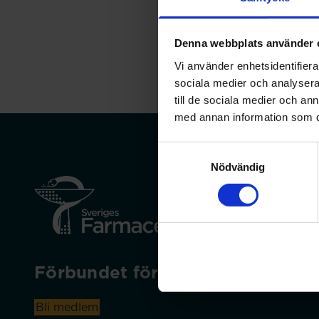
Nyhet
Denna webbplats använder 
Vi använder enhetsidentifierar
sociala medier och analysera 
till de sociala medier och a
med annan information som du 
Samtyckesval
Nödvändig
Förbundet för apotekare och rec
Bli medlem