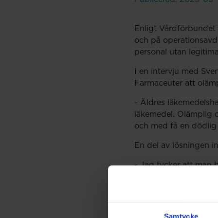
Enligt Vårdförbundet 
och på operationsavd
personal utan legitim
I en intervju med Sve
Farmaceuter att olämp
- Äldres läkemedelsha
läkemedel. Olämplig d
och med få en dödlig 
En del av lösningen i
- Jag tycker att man 
vårdkedjan och att lag
läkemedelshantering, 
Läs hela texten och i
Samtycke