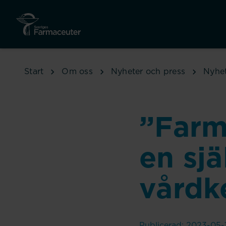
Hoppa till huvudinnehåll
Start
Om oss
Nyheter och press
Nyhe
”Farm
en sjä
vårdk
Publicerad: 2023-05-1