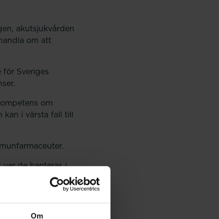
gen, akutsjukvården
handla om att
 för Sveriges
nser.
n kompetens om
 i värsta fall till
ommunfarmaceuter.
 var de hanteras i
äldre förtjänar en god
Om