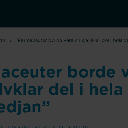
ter
”Farmaceuter borde vara en självklar del i hela 
aceuter borde 
lvklar del i hela
edjan”
5 13:35 • Uppdaterad: 2024-01-19 11:03