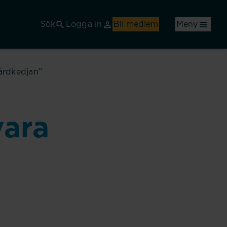
Sök
Logga in
Bli medlem
Meny
vårdkedjan”
vara