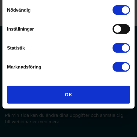
Samtyckesval
Nödvändig
Inställningar
Statistik
Förbundet för apotekare och receptarier.
Marknadsföring
Bli medlem
OK
Min sida
På min sida kan du ändra dina uppgifter och anmäla dig
till webbinarier med mera.