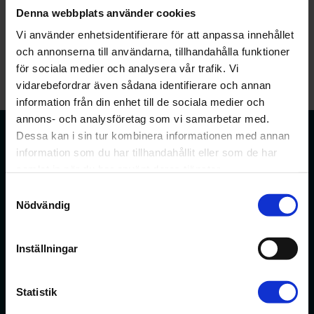
kanaler.
Denna webbplats använder cookies
Nyhet
Vi använder enhetsidentifierare för att anpassa innehållet
och annonserna till användarna, tillhandahålla funktioner
för sociala medier och analysera vår trafik. Vi
vidarebefordrar även sådana identifierare och annan
information från din enhet till de sociala medier och
annons- och analysföretag som vi samarbetar med.
Dessa kan i sin tur kombinera informationen med annan
information som du har tillhandahållit eller som de har
samlat in när du har använt deras tjänster.
Förbundet för apotekare och receptarier.
Samtyckesval
Nödvändig
Bli medlem
Inställningar
Min sida
Statistik