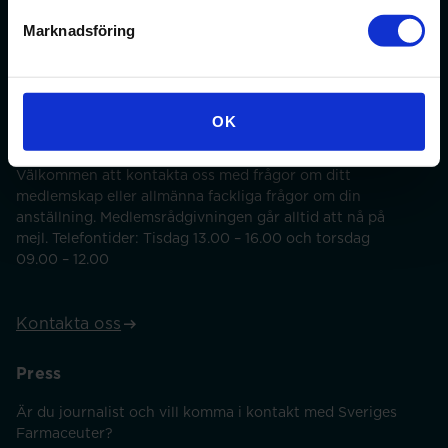
På min sida kan du ändra dina uppgifter och anmäla dig
till webbinarier med mera.
Marknadsföring
Min sida
OK
Kontakt
Välkommen att kontakta oss med frågor om ditt
medlemskap eller allmänna fackliga frågor om din
anställning. Medlemsrådgivningen går alltid att nå på
mejl. Telefontider: Tisdag 13.00 – 16.00 och torsdag
09.00 – 12.00
Kontakta oss
Press
Är du journalist och vill komma i kontakt med Sveriges
Farmaceuter?