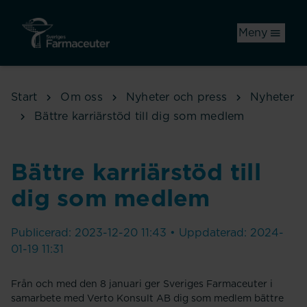
Hoppa till huvudinnehåll
Meny
Start
Om oss
Nyheter och press
Nyheter
Bättre karriärstöd till dig som medlem
Bättre karriärstöd till
dig som medlem
Publicerad: 2023-12-20 11:43 • Uppdaterad: 2024-
01-19 11:31
Från och med den 8 januari ger Sveriges Farmaceuter i
samarbete med Verto Konsult AB dig som medlem bättre