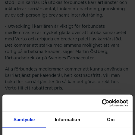
stöd i din karriär. Då utökas förbundets karriärtjänster och
inkluderar karriärsamtal, LinkedIn-coachning, granskning
av cv och personligt brev samt intervjuträning.
- Utveckling i karriären är viktigt för förbundets
medlemmar. Vi är mycket glada över att utöka samarbetet
med Verto och erbjuda en bredare palett av karriärstöd.
Det kommer att stärka medlemmens möjlighet att vara
rörlig på arbetsmarknaden, säger Martin Östberg,
förbundsdirektör på Sveriges Farmaceuter.
Alla förbundets medlemmar kommer att kunna använda en
karriärtjänst per kalenderår, helt kostnadsfritt. Vill man
boka fler karriärtjänster än så kan det göras direkt hos
Verto till ett rabatterat pris.
- Vi ser det som en viktig och relevant investering.
Medlemmar får bättre förutsättningar att lyckas i sina
karriärplaner, säger Martin Östberg.
Samtycke
Information
Om
Karriärtjänsterna blir tillgängliga den 8 januari och du
kommer att kunna läsa mer om detta i alla förbundets