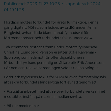
Publicerad: 2023-11-27 10:25 • Uppdaterad: 2024-
01-19 11:28
I lördags möttes förbundet för årets fullmäktige, denna
gång digitalt. Mötet, som leddes av ordföranden Anna
Bergkvist, avhandlade bland annat fyllnadsval för
förtroendeposter och förbundets fokus under 2024.
Två ledamöter röstades fram under mötets fyllnadsval.
Christina Ljungberg Persson ersätter Sofia Kälvemark
Sporrong som ledamot för offentligsektionen i
förbundsstyrelsen, personlig ersättare blir Erik Andersson.
För den centrala valberedningen valdes Celina Sving in.
Förbundsstyrelsens fokus för 2024 är även fortsättningsvis
att säkra förbundets långsiktiga fortlevnad genom att:
• Fortsätta arbetet med att se över förbundets verksamhet
med siktet inställt på maximal medlemsnytta.
• Bli fler medlemmar