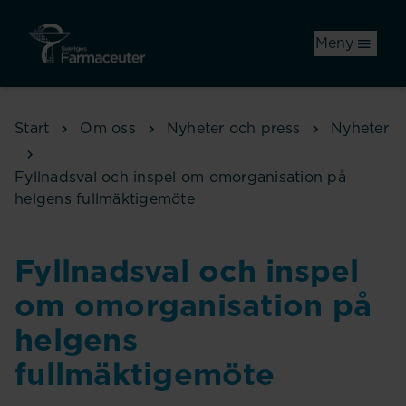
Hoppa till huvudinnehåll
Meny
Start
Om oss
Nyheter och press
Nyheter
Fyllnadsval och inspel om omorganisation på
helgens fullmäktigemöte
Fyllnadsval och inspel
om omorganisation på
helgens
fullmäktigemöte