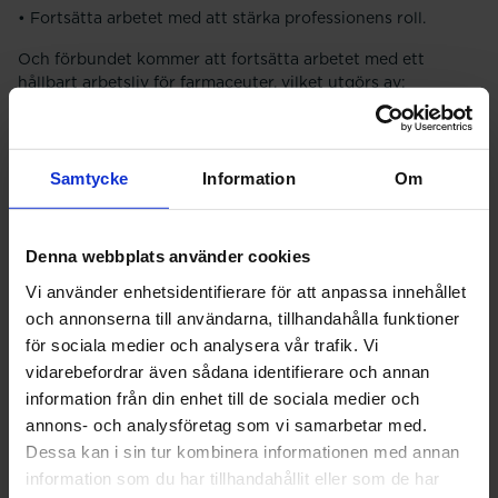
• Fortsätta arbetet med att stärka professionens roll.
Och förbundet kommer att fortsätta arbetet med ett
hållbart arbetsliv för farmaceuter, vilket utgörs av:
• En god arbetsmiljö
• Rätt kompetensutveckling
Samtycke
Information
Om
• Att bra farmaceuter ska ha bra betalt.
En av de viktigaste frågorna diskuterades däremot utanför
Denna webbplats använder cookies
själva fullmäktigemötet
.
Två externa organisationskonsulter
Vi använder enhetsidentifierare för att anpassa innehållet
gav, baserat på en om- och invärldsanalys, sitt perspektiv
på hur förbundet kan uppnå den mest ändamålsenliga
och annonserna till användarna, tillhandahålla funktioner
demokratiska organisationen som håller över tid.
för sociala medier och analysera vår trafik. Vi
Förbundsstyrelsen kommer nu att arbeta vidare med
vidarebefordrar även sådana identifierare och annan
underlaget, förankra det i organisationen och komma med
information från din enhet till de sociala medier och
ett förslag inför nästkommande fullmäktige 2024.
annons- och analysföretag som vi samarbetar med.
Dessa kan i sin tur kombinera informationen med annan
Läs en intervju med förbundsordförande Agnieszka
Madej om årets fullmäktige hos Svensk Farmaci
information som du har tillhandahållit eller som de har